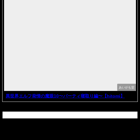
あいがも堂
異世界エルフ発情の魔眼10〜パーティ寝取り編〜【hitomi】