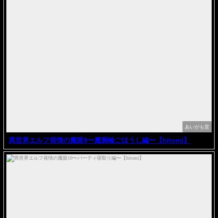
あいがも堂
異世界エルフ発情の魔眼9〜魔腕輪ごほうし編〜【hitomi】