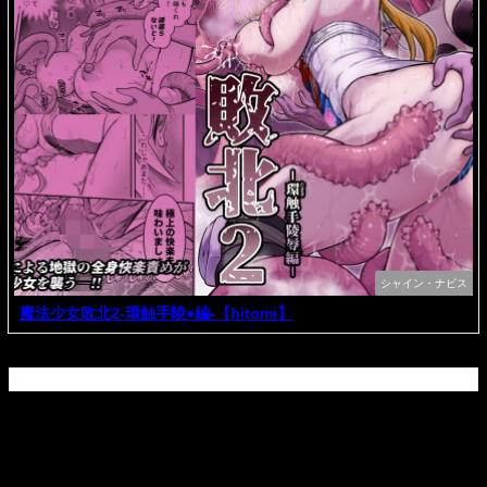
シャイン・ナビス
魔法少女敗北2-環触手陵●編-【hitomi】